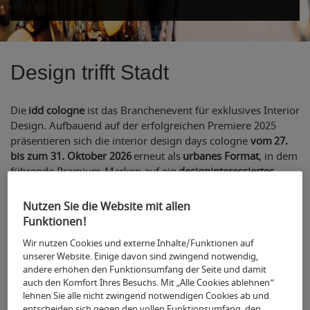
Design trifft Stadt
Die
idd cologne
ist das Branchenevent für exklusives Interior
Design. Aufbauend auf der erfolgreichen Premiere 2025
präsentieren sich die interior design days cologne
vom 27.
bis zum 31. Oktober 2026
erneut als
urbanes Format
, in dem
führende Premium-Marken auf ein
designinteressiertes,
kaufkräftiges Publikum
sowie Interior Professionals und
Medien treffen.
Nutzen Sie die Website mit allen
Funktionen!
Mit ihrem innovativen
urbanen Ansatz
bringt die idd
cologne Kreativität und Premium Interior Design direkt in
Wir nutzen Cookies und externe Inhalte/Funktionen auf
die Stadt. Zentrale Aussteller-Locations wie die
unserer Website. Einige davon sind zwingend notwendig,
renommierte
Design Post Köln
,
das machwerkhaus köln
,
andere erhöhen den Funktionsumfang der Seite und damit
auch den Komfort Ihres Besuchs. Mit „Alle Cookies ablehnen“
ausgewählte Kreativorte sowie die Beteiligung
lehnen Sie alle nicht zwingend notwendigen Cookies ab und
unabhängiger
Showrooms und Store-Partner
in der Kölner
entscheiden sich gegen den vollen Funktionsumfang, den