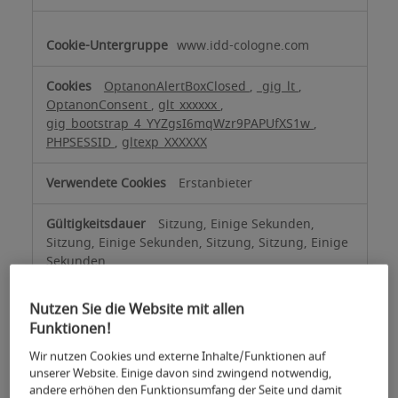
www.idd-cologne.com
OptanonAlertBoxClosed
,
_gig_lt
,
OptanonConsent
,
glt_xxxxxx
,
gig_bootstrap_4_YYZgsI6mqWzr9PAPUfXS1w
,
PHPSESSID
,
gltexp_XXXXXX
Erstanbieter
Sitzung, Einige Sekunden,
Sitzung, Einige Sekunden, Sitzung, Sitzung, Einige
Sekunden
Nutzen Sie die Website mit allen
koelnmesse.omn-cloud.com
Funktionen!
Wir nutzen Cookies und externe Inhalte/Funktionen auf
JSESSIONID
unserer Website. Einige davon sind zwingend notwendig,
andere erhöhen den Funktionsumfang der Seite und damit