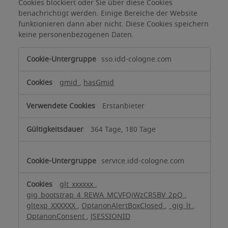
Cookies blockiert oder Sie über diese Cookies
benachrichtigt werden. Einige Bereiche der Website
funktionieren dann aber nicht. Diese Cookies speichern
keine personenbezogenen Daten.
Unbedingt
sso.idd-cologne.com
erforderliche
Cookies
gmid
,
hasGmid
Erstanbieter
364 Tage, 180 Tage
service.idd-cologne.com
glt_xxxxxx
,
gig_bootstrap_4_REWA_MCVFQiWzCR5BV_2pQ
,
gltexp_XXXXXX
,
OptanonAlertBoxClosed
,
_gig_lt
,
OptanonConsent
,
JSESSIONID