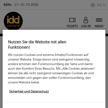
Köln:
27.–31.10.2026
DE
TICKETS
LOG IN
MENÜ
Nutzen Sie die Website mit allen
Funktionen!
Bildmaterial der idd cologne
Wir nutzen Cookies und externe Inhalte/Funktionen auf
unserer Website. Einige davon sind zwingend notwendig,
andere erhöhen den Funktionsumfang der Seite und damit
T
eilen
Drucken
auch den Komfort Ihres Besuchs. Mit „Alle Cookies ablehnen“
lehnen Sie alle nicht zwingend notwendigen Cookies ab und
Medien Service: Koelnmesse Bilddatenbank
entscheiden sich gegen den vollen Funktionsumfang, den
unsere Website bietet.
iFrame anzeigen
Sicherheit und Datenschutz