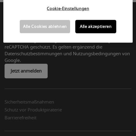
Cookie-Einstellungen
Newsletter abonnieren:
Alle Cookies ablehnen
Alle akzeptieren
Wir freuen uns sehr, Sie in Zukunft auf dem Laufenden zu
halten. Die folgende Eingabemaske ist durch Google
reCAPTCHA geschützt. Es gelten ergänzend die
Datenschutzbestimmungen und Nutzungsbedingungen von
Google.
Jetzt anmelden
Sicherheitsmaßnahmen
Schutz vor Produktpiraterie
Barrierefreiheit